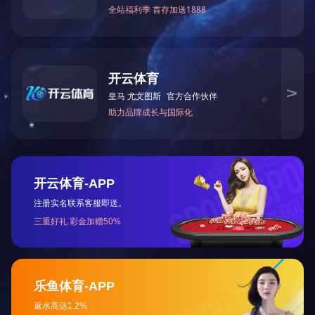
手 机：18051933979
E-mail：
info@christmasontheradio.com
wx-hljx@163.com
关于我们
产品系列
公司简介
高铁配件
压铸机配件
荣誉证书
汽车配件
真空泵配件
生产车间
船舶配件
其它配件
钎焊板式换热器配件