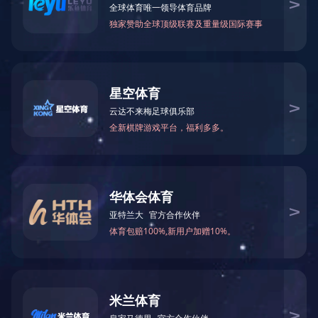
产品导航
首页
>>
生产设备
高铁配件
汽车配件
离心机配件
钎焊板式换热器配件
brother
压铸机配件
真空泵配件
其它配件