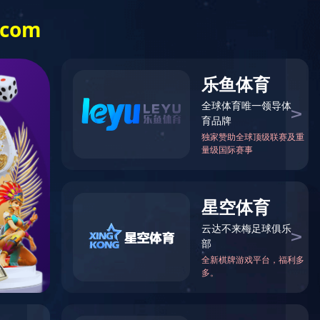
中文版
英文版
全国服务热线
18051933979
English
开云手机官方版登录入口-开云（中国）