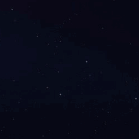
方版登录入
国）