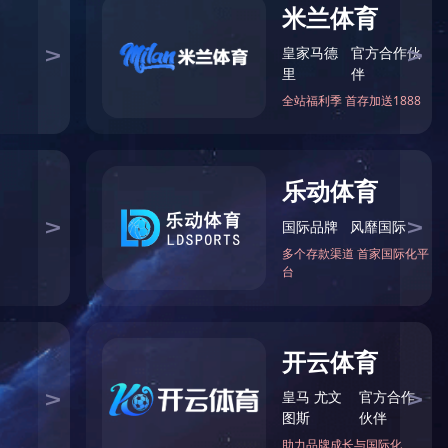
点击可以查看详细信息 | 共2条信息 | 第1页/共1页 |
设计
More
生产