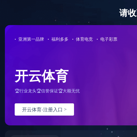
欢迎来到开云手机官方版登录入口-开云（中国） 官网
开云手机官方
Wuxi Huiling Machine
网站首页
公司简介
产品中心
荣誉证